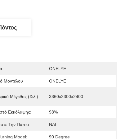
ϊόντος
α
ONELYE
μό Μοντέλου
ONELYE
ρικό Μέγεθος (χιλ.):
3360x2300x2400
στό Εκκόλαψης:
98%
στε Την Πάπια:
ΝΑΙ
urning Model:
90 Degree