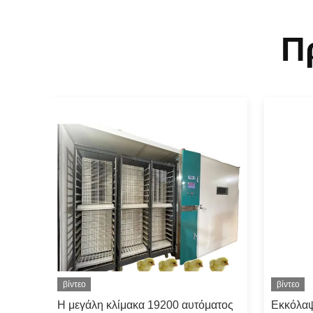
Π
βίντεο
βίντεο
άλων
Η μεγάλη κλίμακα 19200 αυτόματος
Εκκόλαψ