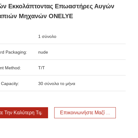
ών Εκκολάπτοντας Επωαστήρες Αυγών
απιών Μηχανών ONELYE
1 σύνολο
rd Packaging:
nude
nt Method:
T/T
 Capacity:
30 σύνολα το μήνα
τε Την Καλύτερη Τιμή
Επικοινωνήστε Μαζί Μας