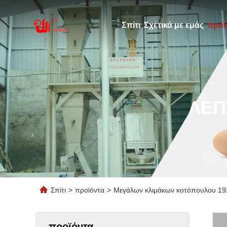
Σπίτι
Σχετικά με εμάς
προϊ
ΛΕΠ
Σπίτι
>
προϊόντα
>
Μεγάλων κλιμάκων κοτόπουλου 1
προϊόντα