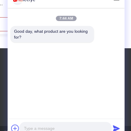
μεγάλη κλίμακα μηχανών αυγών
κων
εκκολάπτοντας 19200 ικανότητα
7:44 AM
Επικοινωνήστε Τώρα
Good day, what product are you looking 
for?
τηλ: 0086 15190313545