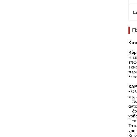
Ε
Π
Κοτ
Κύρ
Η ε
επώα
εκκ
περι
λειτ
ΧΑΡ
• Όλ
της 
πυρή
αντο
άρισ
χρή
τα 
Τα κ
χρησ
Κοιν