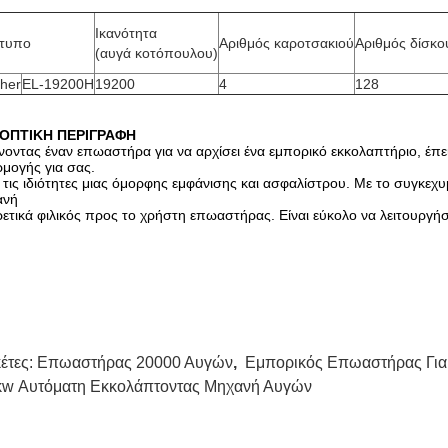
Ικανότητα
τυπο
Αριθμός καροτσακιού
Αριθμός δίσκο
(αυγά κοτόπουλου)
cher
EL-19200H
19200
4
128
ΟΠΤΙΚΗ ΠΕΡΙΓΡΑΦΗ
οντας έναν επωαστήρα για να αρχίσει ένα εμπορικό εκκολαπτήριο, έπ
μογής για σας.
 τις ιδιότητες μιας όμορφης εμφάνισης και ασφαλίστρου. Με το συγκεχ
ανή
ρετικά φιλικός προς το χρήστη επωαστήρας. Είναι εύκολο να λειτουργήσε
κέτες:
Επωαστήρας 20000 Αυγών
,
Εμπορικός Επωαστήρας Για
kw Αυτόματη Εκκολάπτοντας Μηχανή Αυγών