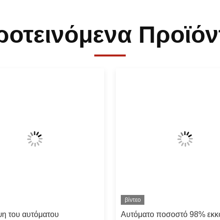
ροτεινόμενα Προϊόν
βίντεο
η του αυτόματου
Αυτόματο ποσοστό 98% εκ