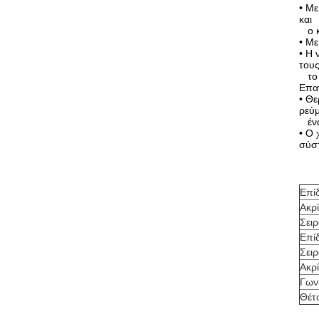
• Με
και
ο κ
• Με
• Η 
τους
το ο
Επαγ
• Θε
ρεύμ
ένα
• Ο 
σύσ
Επίδ
Ακρί
Σει
Επίδ
Σειρ
Ακρί
Γων
Θέτ