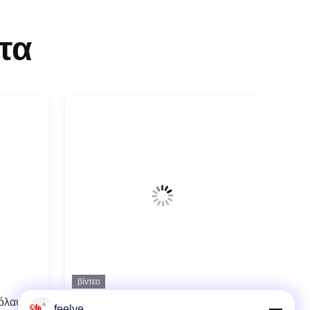
τα
βίντεο
κόλαψης
Μεγάλη αγροτικού κοτόπουλου
feelye