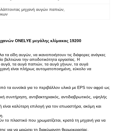
ολάπτοντας μηχανή αυγών παπιών
, 
άκων
χανών ONELYE μεγάλης κλίμακας 19200
α τα είδη αυγών, να ικανοποιήσουν τις διάφορες ανάγκες
ο βελτιώνει την αποδοτικότητα εργασίας.
Η
 αυγά, τα αυγά παπιών, τα αυγά χήνων, τα αυγά
ηχανή είναι πλήρως αυτοματοποιημένη, εύκολο να
πό τα ευνοϊκά για το περιβάλλον υλικά με EPS τον αφρό ως
κή συντήρηση, αντιβακτηριακός, αντιδιαβρωτικός, υψηλής
 είναι καλύτερη επιλογή για τον επωαστήρα, ακόμη και
η.
ύν το πλαστικό που χρωματίζεται, κρατά τη μηχανή για να
σης για να μειώσει τη διακύμανση θερμοκρασίας.