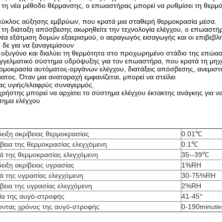
 τη νέα μέθοδο θέρμανσης, ο επωαστήρας μπορεί να ρυθμίσει τη θερ
ύκλος αύξησης εμβρύων, που κρατά μια σταθερή θερμοκρασία μέσα.
 τη διάταξη απόσβεσης αιωρηθείτε την τεχνολογία ελέγχου, ο επωαστήρ
νέα εξάτμιση δομών εξαερισμού, ο αεραγωγός εισαγωγής και οι επιβεβλ
 δε για να ξαναγεμίσουν
ξυγόνο και διαλύει τη θερμότητα στο προχωρημένο στάδιο της επώασ
γελματικό σύστημα υδρόψυξης για τον επωαστήρα, που κρατά τη μηχαν
ρμοκρασία αυτόματος-οργάνων ελέγχου, διατάξεις απόσβεσης, ανεμισ
ατος. Όταν μια αναταραχή εμφανίζεται, μπορεί να στείλει
ς υγιής/ελαφρύς συναγερμός.
χρήστης μπορεί να αρχίσει το σύστημα ελέγχου έκτακτης ανάγκης για ν
τημα ελέγχου
ειξη ακρίβειας θερμοκρασίας
0.01℃
βεια της θερμοκρασίας ελεγχόμενη
0.1℃
ρά της θερμοκρασίας ελεγχόμενη
35--39℃
ειξη ακρίβειας υγρασίας
1%RH
ά της υγρασίας ελεγχόμενη
30-75%RH
βεια της υγρασίας ελεγχόμενη
2%RH
ία της αυγό-στροφής
41-45°
οντας χρόνος της αυγό-στροφής
0-190minute