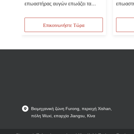
ήνων
επωαστήρας αυγών επωάζει τα
επωαστ
περιστέρια Gooses παπιών
κοτόπου
ποσοστ
Επικοινωνήστε Τώρα
Βιομηχανική ζώνη Furong, περιοχή Xishan,
πόλη Wuxi, επαρχία Jiangsu, Κίνα