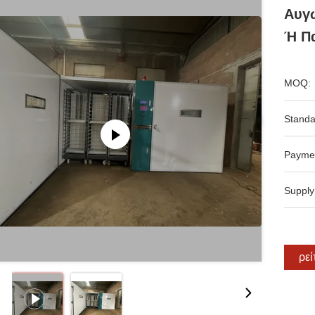
Αυγ
Ή Π
MOQ:
Standa
Payme
Supply
Βρεί