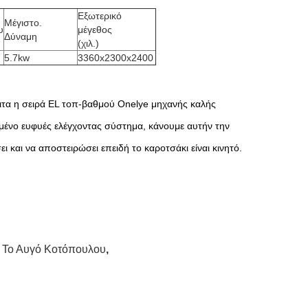
Εξωτερικό
Μέγιστο.
υ
μέγεθος
Δύναμη
(χιλ.)
5.7kw
3360x2300x2400
ειτα η σειρά EL τοπ-βαθμού Onelye μηχανής καλής
υμένο ευφυές ελέγχοντας σύστημα, κάνουμε αυτήν την
ι και να αποστειρώσει επειδή το καροτσάκι είναι κινητό.
 Το Αυγό Κοτόπουλου
,