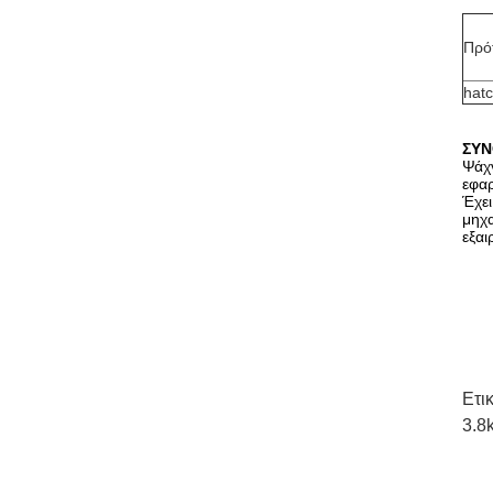
Πρό
hat
ΣΥΝ
Ψάχν
εφαρ
Έχει
μηχ
εξαι
Ετι
3.8