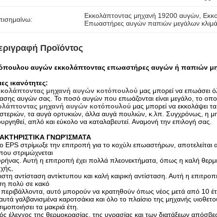
Εκκολάπτοντας μηχανή 19200 αυγών
, 
Εκκ
πισημαίνω:
Επωαστήρες αυγών παπιών μεγάλων κλιμ
εριγραφή Προϊόντος
όπουλου αυγών εκκολάπτοντας επωαστήρες αυγών ή παπιών μη
ιες ικανότητες:
κκολάπτοντας μηχανή αυγών κοτόπουλού
μας μπορεί να επωάσει όλ
σης αυγών σας. Το ποσό αυγών που επωάζονται είναι μεγάλο, το οποί
ολάπτοντας μηχανή αυγών κοτόπουλού
μας μπορεί να εκκολάψει τα
στεριών, τα αυγά ορτυκιών, άλλα αυγά πουλιών, κ.λπ. Συγχρόνως, η μ
ουργηθεί, απλό και εύκολο να καταλαβευτεί. Αναμονή την επιλογή σας.
ΑΚΤΗΡΙΣΤΙΚΑ ΓΝΩΡΊΣΜΑΤΑ
ο EPS στρίμωξε την επιτροπή για το κοχύλι επωαστήρων, αποτελείται α
που στριμώχνεται
νας. Αυτή η επιτροπή έχει πολλά πλεονεκτήματα, όπως η καλή θερμι
χής,
τη αντίσταση αντίκτυπου και καλή καιρική αντίσταση. Αυτή η επιτροπή
ση πολύ σε κακό
περιβάλλοντα, αυτό μπορούν να κρατηθούν όπως νέος μετά από 10 έτ
αυτά γαλβανισμένα καροτσάκια και όλο το πλαίσιο της μηχανής υιοθετο
ιμοποιήσει τα μακριά έτη.
ός έλεγχος της θερμοκρασίας, της υγρασίας και των διατάξεων απόσβε