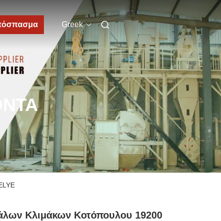
πόσπασμα
Greek
ΌΝΤΑ
NELYE
άλων Κλιμάκων Κοτόπουλου 19200