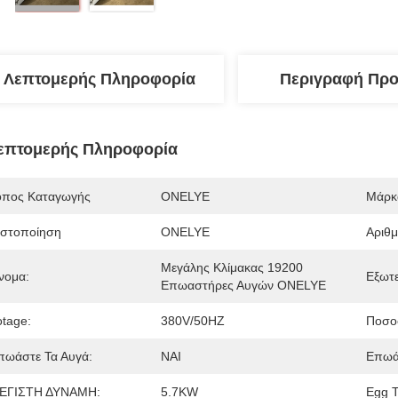
Λεπτομερής Πληροφορία
Περιγραφή Προ
επτομερής Πληροφορία
όπος Καταγωγής
ONELYE
Μάρκ
ιστοποίηση
ONELYE
Αριθ
Μεγάλης Κλίμακας 19200 
νομα:
Εξωτε
Επωαστήρες Αυγών ONELYE
otage:
380V/50HZ
Ποσο
πωάστε Τα Αυγά:
ΝΑΙ
Επωά
ΕΓΙΣΤΗ ΔΥΝΑΜΗ:
5.7KW
Egg T