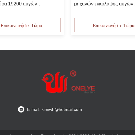
ήρα 19200 αυγών
μηχανών εκκόλαψης αυγών
λου μεγάλων κλιμάκων
κοτόπουλου μεγάλων κλιμά
ού 98%
Επικοινωνήστε Τώρα
Επικοινωνήστε Τώρα
E-mail: kimiwh@hotmail.com