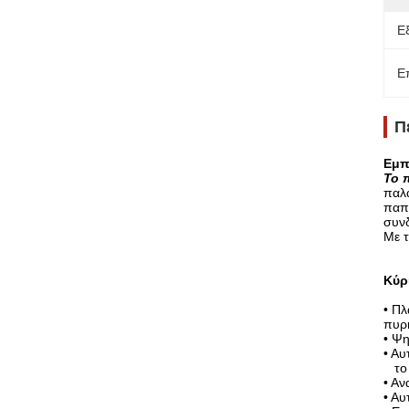
Ε
Ε
Π
Εμπ
Το 
παλα
παπι
συνδ
Με τ
Κύρι
•
Πλα
πυρή
•
Ψηφ
•
Αυτ
το π
•
Ανα
•
Αυτ