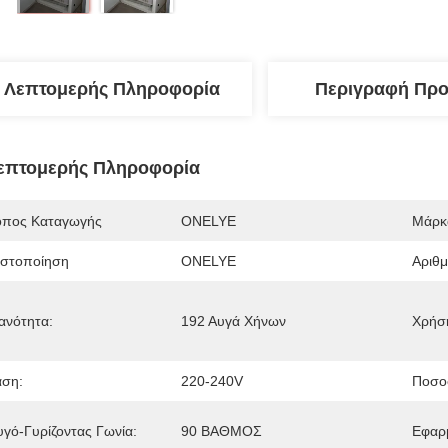
Λεπτομερής Πληροφορία
Περιγραφή Προ
επτομερής Πληροφορία
όπος Καταγωγής
ONELYE
Μάρκ
ιστοποίηση
ONELYE
Αριθ
κανότητα:
192 Αυγά Χήνων
Χρήσ
άση:
220-240V
Ποσο
υγό-Γυρίζοντας Γωνία:
90 ΒΑΘΜΟΣ
Εφαρ