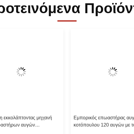
ροτεινόμενα Προϊόν
η εκκολάπτοντας μηχανή
Εμπορικός επωαστήρας αυ
ωαστήρων αυγών
κοτόπουλου 120 αυγών με τ
ικών επωαστήρας αυγών
αυτόματο Turner που εκκολά