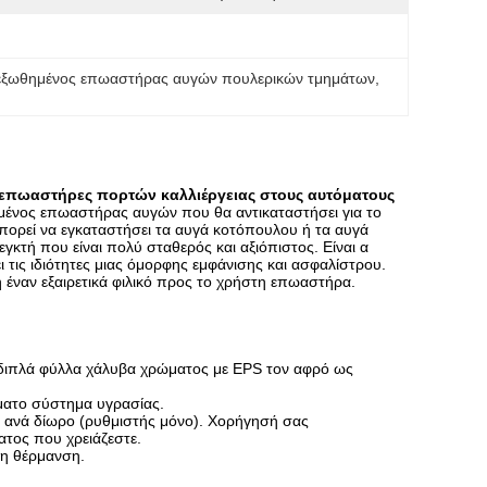
εξωθημένος επωαστήρας αυγών πουλερικών τμημάτων
, 
πωαστήρες πορτών καλλιέργειας στους αυτόματους
ασμένος επωαστήρας αυγών που θα αντικαταστήσει για το
Μπορεί να εγκαταστήσει τα αυγά κοτόπουλου ή τα αυγά
γκτή που είναι πολύ σταθερός και αξιόπιστος. Είναι α
τις ιδιότητες μιας όμορφης εμφάνισης και ασφαλίστρου.
 έναν εξαιρετικά φιλικό προς το χρήστη επωαστήρα.
ά διπλά φύλλα χάλυβα χρώματος με EPS τον αφρό ως
όματο σύστημα υγρασίας.
ά ανά δίωρο (ρυθμιστής μόνο). Χορήγησή σας
ατος που χρειάζεστε.
τη θέρμανση.