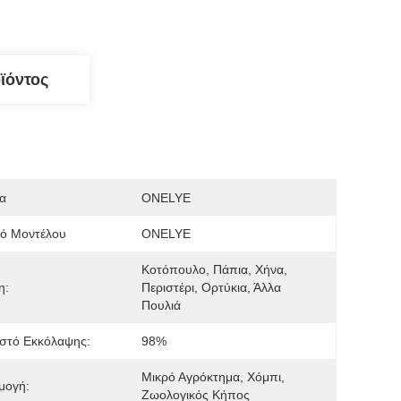
ϊόντος
α
ONELYE
μό Μοντέλου
ONELYE
Κοτόπουλο, Πάπια, Χήνα, 
η:
Περιστέρι, Ορτύκια, Άλλα 
Πουλιά
στό Εκκόλαψης:
98%
Μικρό Αγρόκτημα, Χόμπι, 
μογή:
Ζωολογικός Κήπος