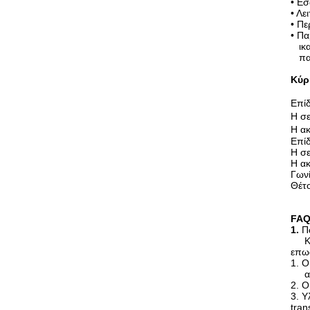
•
Εσω
•
Λει
•
Περ
•
Παρ
ικαν
παρ
Κύρ
Επίδ
Η σε
Η ακ
Επίδ
Η σε
Η ακ
Γωνί
Θέτ
FA
1.
Π
Κάνο
επω
1. Ο
αυτ
2. Ο
3. Υ
tran