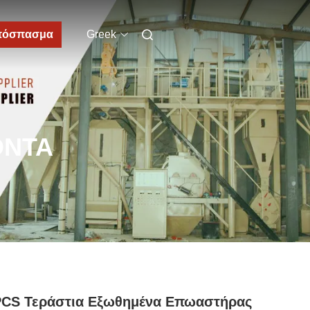
πόσπασμα
Greek
ΌΝΤΑ
PCS Τεράστια Εξωθημένα Επωαστήρας