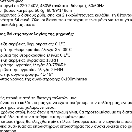
τερικό φως.
τουργεί σε 220-240V, 450W (ανώτατη δύναμη), 50/60Hz.
. βάρος και μέτρα 50Kg, 68*59*148cm
έχοντας 6 δίσκους ρύθμισης και 2 εκκολάπτοντας καλάθια, τη θέτοντα
ότητα 64 αυγά. Όλοι οι δίσκοι που παρέχουμε είναι μόνο για τα αυγά 
ακαλώ μας πέστε
ιος δείκτης τεχνολογίας της μηχανής:
ειξη ακρίβειας θερμοκρασίας: 0.1℃
ιρά της θερμοκρασίας έλεγξε: 35--39℃
ρίβεια της θερμοκρασίας έλεγξε: 0.1℃
ειξη ακρίβειας υγρασίας: 1%RH
ιρά της υγρασίας έλεγξε: 30-75%RH
ρίβεια της υγρασίας έλεγξε: 2%RH
α της αυγό-στροφής: 41-45°
οντας χρόνος της αυγό-στροφής: 0-190minutes
Q
ώς περνάμε από τη διαταγή πελατών μας;
υμε το καλύτερό μας για να εξυπηρετήσουμε τον πελάτη μας, ενημερώ
αστήρας σας χαλαρώνει μέσα.
 χρόνος σταλμένος: όταν η πληρωμή γίνει, θα προετοιμάσουμε τη διατ
ό έξω από την αποθήκη εμπορευμάτων μας.
 επωαστήρας θα ελεγχθεί πρίν στέλνει. Σιγουρευτείτε την εργασία επ
λικά συσκευασίας επωαστήρων: επωαστήρας που συσκευάζεται στο χαρ
spotation