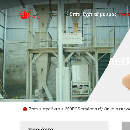
Σπίτι
Σχετικά με εμάς
προϊ
ΛΕΠ
Σπίτι
>
προϊόντα
>
200PCS τεράστια εξωθημένα επωα
προϊόντα