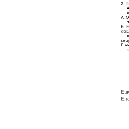
2. 
Ανη
πελά
Α. Ό
σημ
Β. Έ
σας
προβ
επαγ
Γ. ω
επιχ
Ετι
Επω