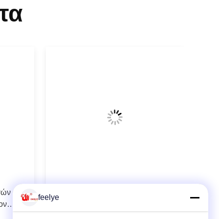
τα
γών
Εκτροφή επωαστήρων φαρμάτων
feelye
ον
πουλερικών επωαστήρων αυγών
πτει τη
φασιανών γραφείου 160 αυγών