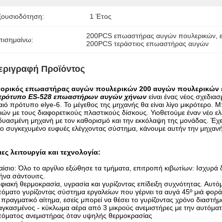
ξουσιοδότηση:
1 Έτος
200PCS επωαστήρας αυγών πουλερικών
, 
πισημαίνω:
200PCS τεράστιος επωαστήρας αυγών
εριγραφή Προϊόντος
ορικός επωαστήρας αυγών πουλερικών 200 αυγών πουλερικών ε
πρότυπο ES-528 επωαστήρων αυγών χήνων
είναι ένας νέος σχεδι
ιό πρότυπο elye-6. Το μέγεθος της μηχανής θα είναι λίγο μικρότερο. 
ών με τους διαφορετικούς πλαστικούς δίσκους. Υιοθετούμε έναν νέο ελε
υασμένη μηχανή με τον καθορισμό και την εκκόλαψη της μονάδας. Έχει 
ο συγκεχυμένο ευφυές ελέγχοντας σύστημα, κάνουμε αυτήν την μηχανή
ες λειτουργία και τεχνολογία:
ίσιο: Όλο το αργίλιο εξώθησε τα τμήματα, επιτροπή κιβωτίων: Ισχυρ
να σάντουιτς.
ιακή θερμοκρασία, υγρασία και γυρίζοντας επίδειξη συχνότητας. Αυτ
όματο γυρίζοντας σύστημα εργαλείων που γέρνει τα αυγά 45º μιά φορ
ραγματικό αίτημα, εσείς μπορεί να θέσει το γυρίζοντας χρόνο διαστήμ
γκασμένος - κύκλωμα αέρα από 3 μικρούς ανεμιστήρες με την αυτόμα
όματος ανεμιστήρας όταν υψηλής θερμοκρασίας