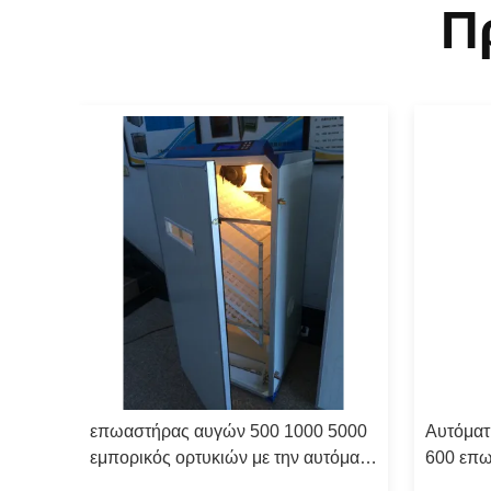
Π
επωαστήρας αυγών 500 1000 5000
Αυτόματ
ρικών
εμπορικός ορτυκιών με την αυτόματη
600 επ
ιας
εκκολάπτοντας μηχανή του Turner
πουλερ