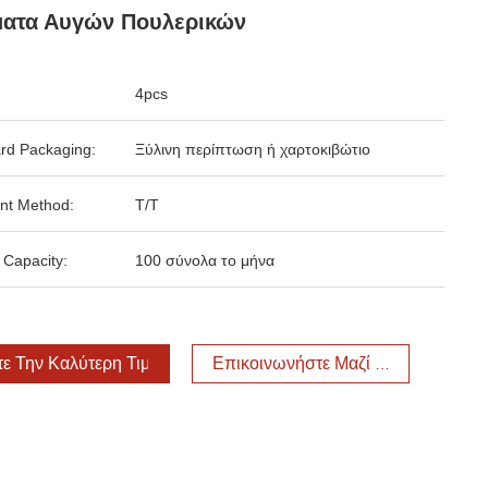
ματα Αυγών Πουλερικών
4pcs
rd Packaging:
Ξύλινη περίπτωση ή χαρτοκιβώτιο
nt Method:
T/T
 Capacity:
100 σύνολα το μήνα
τε Την Καλύτερη Τιμή
Επικοινωνήστε Μαζί Μας