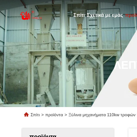
Σπίτι
Σχετικά με εμάς
προϊ
ΛΕΠ
Σπίτι
>
προϊόντα
>
Ξύλινα μηχανήματα 110kw τροφών 
προϊόντα