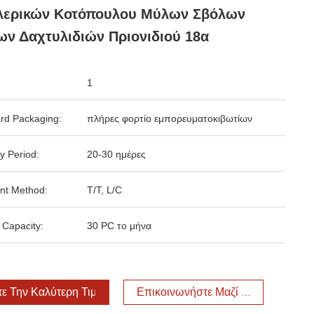
λερικών Κοτόπουλου Μύλων Σβόλων
ν Δαχτυλιδιών Πριονιδιού 18α
1
rd Packaging:
πλήρες φορτίο εμπορευματοκιβωτίων
y Period:
20-30 ημέρες
nt Method:
T/T, L/C
 Capacity:
30 PC το μήνα
τε Την Καλύτερη Τιμή
Επικοινωνήστε Μαζί Μας