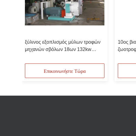
ξύλινος εξοπλισμός μύλων τροφών
10ος βι
όλων
μηχανών σβόλων 18ων 132kw
ζωοτρο
κύβων δαχτυλιδιών
δαχτυλι
μηχανή
Επικοινωνήστε Τώρα