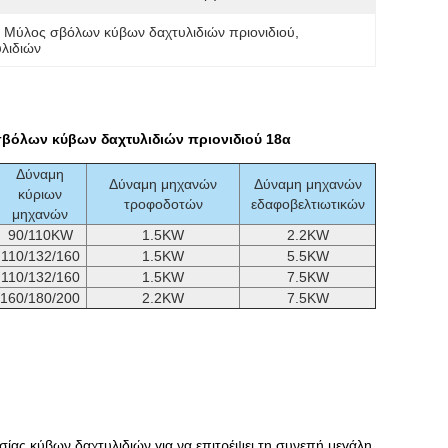
, 
Μύλος σβόλων κύβων δαχτυλιδιών πριονιδιού
, 
λιδιών
βόλων κύβων δαχτυλιδιών πριονιδιού 18α
Δύναμη
Δύναμη μηχανών
Δύναμη μηχανών
κύριων
τροφοδοτών
εδαφοβελτιωτικών
μηχανών
90/110KW
1.5KW
2.2KW
110/132/160
1.5KW
5.5KW
110/132/160
1.5KW
7.5KW
160/180/200
2.2KW
7.5KW
σίας κύβων δαχτυλιδιών για να επιτρέψει τη συνεπή μεγάλη