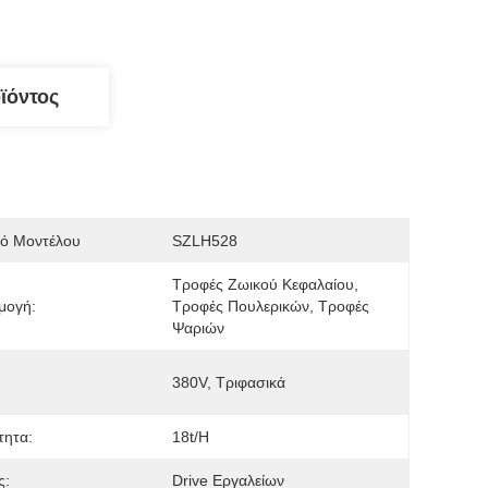
ϊόντος
μό Μοντέλου
SZLH528
Τροφές Ζωικού Κεφαλαίου, 
μογή:
Τροφές Πουλερικών, Τροφές 
Ψαριών
380V, Τριφασικά
τητα:
18t/h
ς:
Drive Εργαλείων