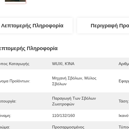
Λεπτομερής Πληροφορία
Περιγραφή Προ
επτομερής Πληροφορία
όπος Καταγωγής
WUXI, ΚΊΝΑ
Αριθ
Μηχανή Σβόλων, Μύλος 
νομα Προϊόντων:
Εφαρ
Σβόλων
Παραγωγή Των Σβόλων 
ιτουργία:
Τάση:
Ζωοτροφών
ύναμη:
110/132/160
Ικανό
ρώμα:
Προσαρμοσμένος
Τύπο