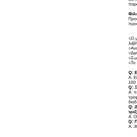
παρα
Φιλ
Προα
προα
○
Ο 
λαβή
○Ανο
○Δι
○Σω
○Το 
Q: 
Α: Ε
100
Q: 
Α: π
τροφ
διαδ
Q: 
τρέ
Α: Ο
Q: 
Α: 