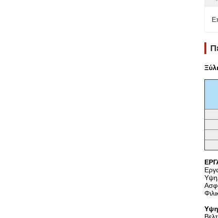
Ε
Π
Ξύλ
ΕΡΓ
Εργα
Υψηλ
Ασφα
Φιλι
Υψη
Βελτ