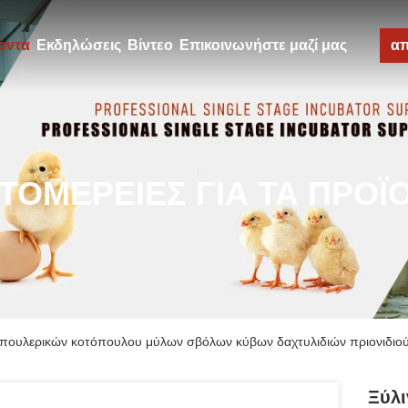
όντα
Εκδηλώσεις
Βίντεο
Επικοινωνήστε μαζί μας
α
ΤΟΜΈΡΕΙΕΣ ΓΙΑ ΤΑ ΠΡΟΪ
πουλερικών κοτόπουλου μύλων σβόλων κύβων δαχτυλιδιών πριονιδιο
Ξύλ