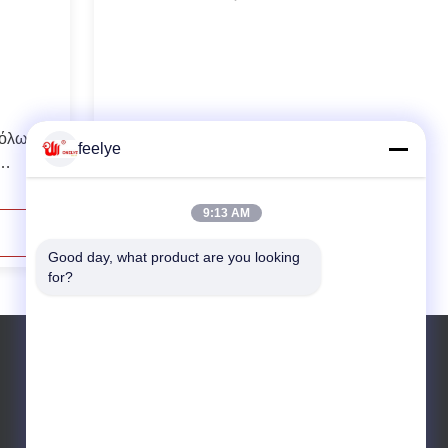
βόλων
200kw 22ος βιομηχανικός ξύλινος
feelye
εξοπλισμός κατασκευής μηχανών
μύλων σβόλων
9:13 AM
Επικοινωνήστε Τώρα
Good day, what product are you looking 
for?