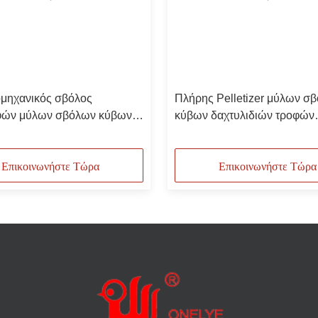
ομηχανικός σβόλος
Πλήρης Pelletizer μύλων σ
φών μύλων σβόλων κύβων
κύβων δαχτυλιδιών τροφών
διών που κατασκευάζει τη
βιομηχανική μηχανή 21η
Επικοινωνήστε Τώρα
Επικοινωνήστε Τώρα