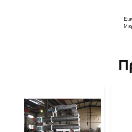
Ετι
Μικ
Π