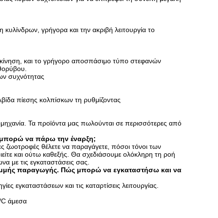
η κυλίνδρων, γρήγορα και την ακριβή λειτουργία το
 κίνηση, και το γρήγορο αποσπάσιμο τύπο στεφανών
θορύβου.
ων συχνότητας
βίδα πίεσης κολπίσκων τη ρυθμίζοντας
ιομηχανία. Τα προϊόντα μας πωλούνται σε περισσότερες από
 μπορώ να πάρω την έναρξη;
ες ζωοτροφές θέλετε να παραγάγετε, πόσοι τόνοι των
είτε και ούτω καθεξής. Θα σχεδιάσουμε ολόκληρη τη ροή
ωνα με τις εγκαταστάσεις σας.
γραμμής παραγωγής. Πώς μπορώ να εγκαταστήσω και να
γίες εγκαταστάσεων και τις καταρτίσεις λειτουργίας.
/C άμεσα