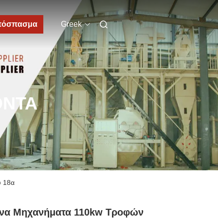
πόσπασμα
Greek
ΌΝΤΑ
ύ 18α
ινα Μηχανήματα 110kw Τροφών