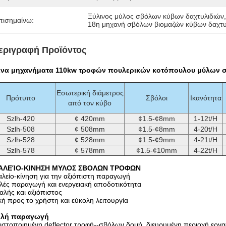
Ξύλινος μύλος σβόλων κύβων δαχτυλιδιών
πισημαίνω:
18η μηχανή σβόλων βιομαζών κύβων δαχτυ
εριγραφή Προϊόντος
ινα μηχανήματα 110kw τροφών πουλερικών κοτόπουλου μύλων σ
Εσωτερική διάμετρος
Πρότυπο
Σβόλοι
Ικανότητα
από τον κύβο
Szlh-420
¢ 420mm
¢1.5-¢8mm
1-12t/H
Szlh-508
¢ 508mm
¢1.5-¢8mm
4-20t/H
Szlh-528
¢ 528mm
¢1.5-¢9mm
4-21t/H
Szlh-578
¢ 578mm
¢1.5-¢10mm
4-22t/H
ΑΛΕΊΟ-ΚΙΝΗΣΗ ΜΥΛΟΣ ΣΒΟΛΩΝ ΤΡΟΦΩΝ
λείο-κίνηση για την αξιόπιστη παραγωγή
ές παραγωγή και ενεργειακή αποδοτικότητα
λής και αξιόπιστος
κή προς το χρήστη και εύκολη λειτουργία
λή παραγωγή
ιστοποιημένη deflector τροφή--σβόλων δομή, διευρυμένη περιοχή εργα