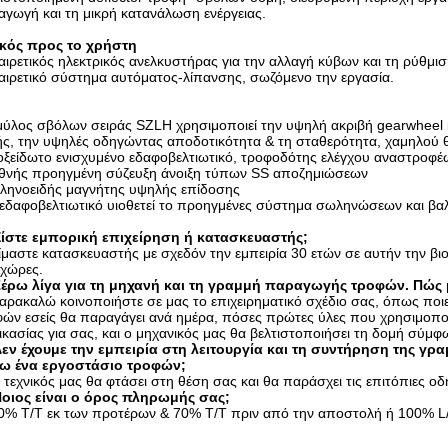
γωγή και τη μικρή κατανάλωση ενέργειας.
ικός προς το χρήστη
ιρετικός ηλεκτρικός ανελκυστήρας για την αλλαγή κύβων και τη ρύθμισ
ιρετικό σύστημα αυτόματος-λίπανσης, σωζόμενο την εργασία.
μύλος σβόλων σειράς SZLH χρησιμοποιεί την υψηλή ακριβή gearwheel
ς, την υψηλές οδηγώντας αποδοτικότητα & τη σταθερότητα, χαμηλού 
ξείδωτο ενισχυμένο εδαφοβελτιωτικό, τροφοδότης ελέγχου αναστροφέ
εθνής προηγμένη σύζευξη άνοιξη τύπων SS αποζημιώσεων
ληνοειδής μαγνήτης υψηλής επίδοσης
εδαφοβελτιωτικό υιοθετεί το προηγμένες σύστημα σωληνώσεων και βαλ
Είστε εμπορική επιχείρηση ή κατασκευαστής;
ίμαστε κατασκευαστής με σχεδόν την εμπειρία 30 ετών σε αυτήν την β
 χώρες.
Ξέρω λίγα για τη μηχανή και τη γραμμή παραγωγής τροφών. Πώς
αρακαλώ κοινοποιήστε σε μας το επιχειρηματικό σχέδιο σας, όπως ποι
ών εσείς θα παραγάγει ανά ημέρα, πόσες πρώτες ύλες που χρησιμοποι
ικασίας για σας, και ο μηχανικός μας θα βελτιστοποιήσει τη δομή σύμφ
Δεν έχουμε την εμπειρία στη λειτουργία και τη συντήρηση της 
ξω ένα εργοστάσιο τροφών;
 τεχνικός μας θα φτάσει στη θέση σας και θα παράσχει τις επιτόπιες οδη
Ποιος είναι ο όρος πληρωμής σας;
30% T/T εκ των προτέρων & 70% T/T πριν από την αποστολή ή 100% L